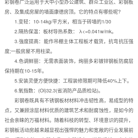
彩钢卷广泛运用于大中小型办公建筑、群众工业区、彩钢板
房、及集成房屋的墙面康德房顶。它的特点有哪些呢?
1.变轻：10-14kg/平方米，相当于砖墙的1/30
2.隔热保温：板材导热系数： λ<=0.041w/mk。
3.強度提高：能作吊棚主体工程板才载货，抗弯抗压强
度;一般房屋不用柱梁。
4.色调鲜丽：无需表面装饰，绚丽多彩镀锌钢板防腐层
保持期在10-15年。
5.安装灵便方便快捷：工程装修限期可降低40%上下。
6.氧指数：(OI)32.3(省消防产品质检站)。
彩钢卷既具有不锈钢板材材料冲击韧性高，易成型的特
点，又兼顾涂层材料优质的建筑艺术和耐腐蚀性，是如今的
社会亲睐的万福材料。随着科枝的转型、环境意识的提升，
彩钢板活动房越来越显视出强悍的魅力和宽敞的行业发展前