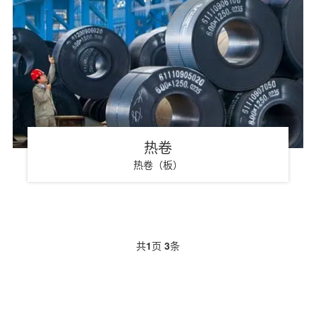
热卷
热卷（板）
共
1
页
3
条