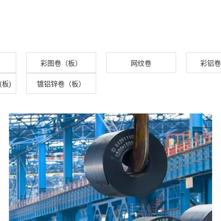
）
彩图卷（板）
网纹卷
彩铝卷
板)
镀铝锌卷（板）