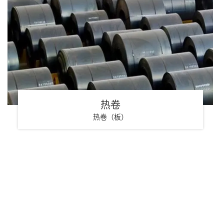
热卷
热卷（板）