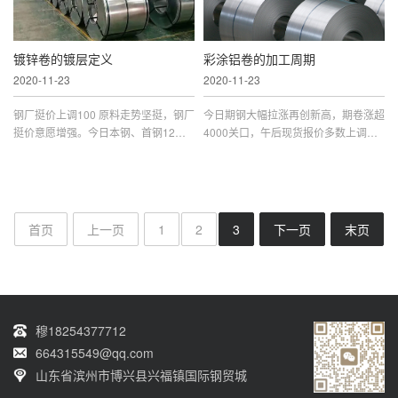
镀锌卷的镀层定义
彩涂铝卷的加工周期
2020-11-23
2020-11-23
钢厂挺价上调100 原料走势坚挺，钢厂
今日期钢大幅拉涨再创新高，期卷涨超
挺价意愿增强。今日本钢、首钢12月
4000关口，午后现货报价多数上调，
钢价纷纷上调100。 本钢热轧、冷轧、
原料走势坚挺，钢厂挺价意愿较强，钢
镀锌板卷、电镀锌板卷、冷硬板卷、线
价仍有上涨空间。 期钢再创新高，现
材基价均上调100元/吨。同时，首钢热
货普涨 期钢大幅拉涨再创新高，期
首页
上一页
1
2
3
下一页
末页
穆18254377712
664315549@qq.com
山东省滨州市博兴县兴福镇国际钢贸城